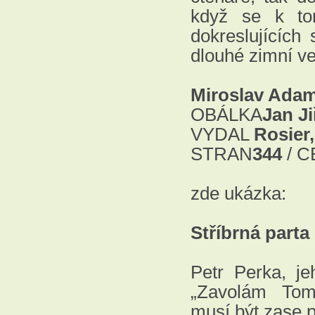
když se k tom
dokreslujících
dlouhé zimní ve
Miroslav Adame
OBÁLKA
Jan Ji
VYDAL
Rosier,
STRAN
344
/ C
zde ukázka:
Stříbrná parta
Petr Perka, je
„Zavolám Toma
musí být zase 