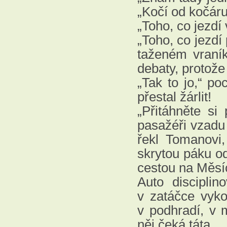
„Kočí od kočáru!
„Toho, co jezdí
„Toho, co jezdí
taženém vraník
debaty, protože
„Tak to jo,“ p
přestal žárlit!
„Přitáhněte si
pasažéři vzadu 
řekl Tomanovi
skrytou páku o
cestou na Měsíc
Auto disciplin
v zatáčce vyk
v podhradí, v m
něj čeká táta.