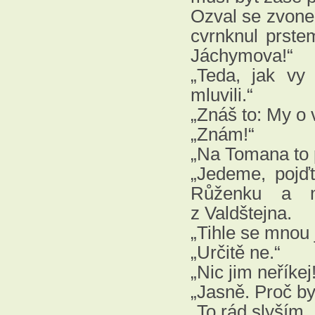
Ozval se zvonek
cvrnknul prste
Jáchymova!“
„Teda, jak vy
mluvili.“
„Znáš to: My o 
„Znám!“
„Na Tomana to pl
„Jedeme, pojďt
Růženku a m
z Valdštejna.
„Tihle se mnou j
„Určitě ne.“
„Nic jim neříke
„Jasně. Proč by
„To rád slyším.