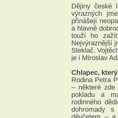
Dějiny české l
výrazných jme
přinášejí neopa
a hlavně dobro
touží ho zaží
Nejvýraznější 
Steklač. Vojtěc
je i Miroslav A
Chlapec, který
Rodina Petra Pe
– některé zde 
pokladu a ma
rodinného děd
dohromady s 
děvčetem – a t