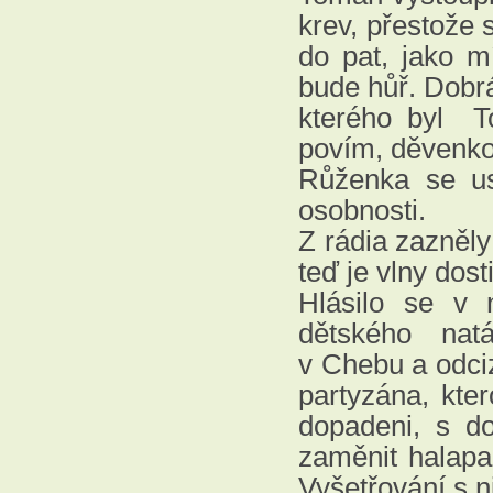
krev, přestože 
do pat, jako m
bude hůř. Dobrá
kterého byl To
povím, děvenko,
Růženka se us
osobnosti.
Z rádia zazněly
teď je vlny dosti
Hlásilo se v 
dětského nat
v Chebu a odciz
partyzána, kte
dopadeni, s d
zaměnit halapa
Vyšetřování s n