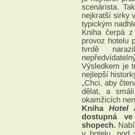
scenárista. Ta
nejkratší sirky
typickým nadh
Kniha čerpá z 
provoz hotelu 
tvrdě naraz
nepředvídatel
Výsledkem je tr
nejlepší histork
„Chci, aby čten
dělat, a smál
okamžicích nen
Kniha
Hotel
dostupná ve
shopech.
Nabíz
v hotelu, pod