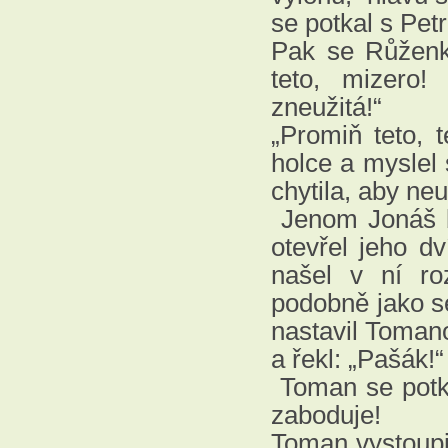
se potkal s Pe
Pak se Růženka
teto, mizero
zneužitá!“
„Promiň teto, t
holce a myslel
chytila, aby ne
Jenom Jonáš by
otevřel jeho dv
našel v ní ro
podobně jako s
nastavil Tomano
a řekl: „Pašák!“
Toman se potk
zaboduje!
Toman vystoupil