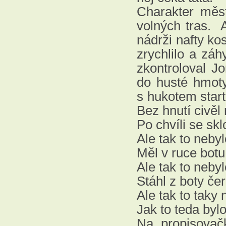
Charakter měst
volných tras. 
nádrži nafty ko
zrychlilo a zá
zkontroloval Jo
do husté hmoty
s hukotem start
Bez hnutí civěl
Po chvíli se skl
Ale tak to nebyl
Měl v ruce botu
Ale tak to nebyl
Stáhl z boty če
Ale tak to taky 
Jak to teda byl
Na propisovač