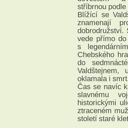
stříbrnou podl
Blížící se Val
znamenají pr
dobrodružství. 
vede přímo do 
s legendární
Chebského hrad
do sedmnácté
Valdštejnem, 
oklamala i smrt
Čas se navíc kr
slavnému voj
historickými u
ztraceném muži 
století staré kl