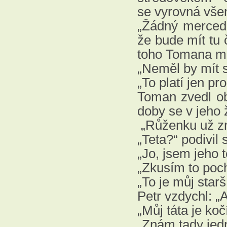
se vyrovná vše
„Žádný mercede
že bude mít tu č
toho Tomana mo
„Neměl by mít 
„To platí jen pro
Toman zvedl obo
doby se v jeho 
„Růženku už zná
„Teta?“ podivil
„Jo, jsem jeho t
„Zkusím to poch
„To je můj starš
Petr vzdychl: „A
„Můj táta je koč
„Znám tady jedn