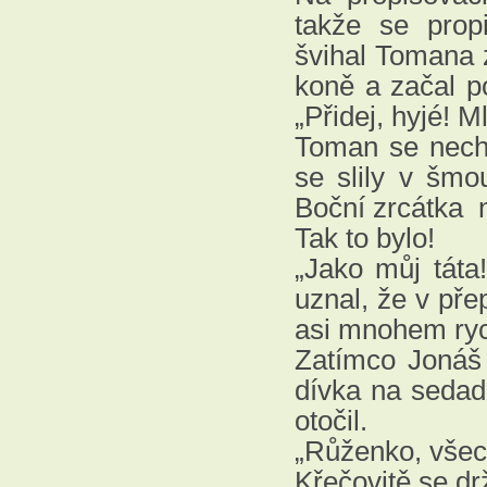
takže se prop
švihal Tomana 
koně a začal p
„Přidej, hyjé! 
Toman se necht
se slily v šmo
Boční zrcátka 
Tak to bylo!
„Jako můj táta
uznal, že v pře
asi mnohem ryc
Zatímco Jonáš 
dívka na sedadl
otočil.
„Růženko, všec
Křečovitě se drž