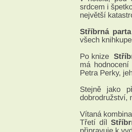
srdcem i špetko
největší katastr
Stříbrná part
všech knihkupe
Po knize
Stříb
má hodnocení 8
Petra Perky, je
Stejně jako 
dobrodružství,
Vítaná kombina
Třetí díl
Stříb
připravuje k vy