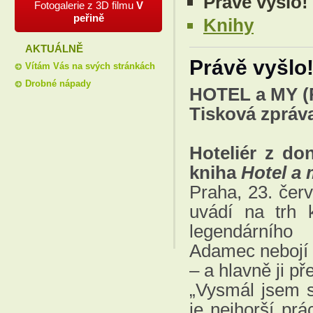
Právě vyšlo!
Fotogalerie z 3D filmu
V
peřině
Knihy
AKTUÁLNĚ
Právě vyšlo
Vítám Vás na svých stránkách
Drobné nápady
HOTEL a MY (R
Tisková zpráv
Hoteliér z do
kniha
Hotel a
Praha, 23. čer
uvádí na trh
legendárního
Adamec nebojí 
– a hlavně ji p
„Vysmál jsem s
je nejhorší prá