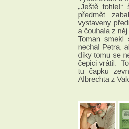
„Ještě tohle!
předmět zabal
vystaveny předm
a čouhala z něj 
Toman smekl sv
nechal Petra, 
díky tomu se ne
čepici vrátil. T
tu čapku zevni
Albrechta z Val