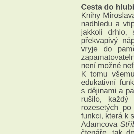
Cesta do hlub
Knihy Mirosla
nadhledu a vti
jakkoli drhlo
překvapivý náp
vryje do pamě
zapamatovateln
není možné nef
K tomu všemu 
edukativní fun
s dějinami a p
rušilo, každ
rozesetých po
funkci, která k
Adamcova
Stří
čtenáře, tak d