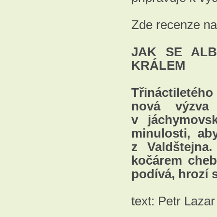
Zde recenze n
JAK SE ALB
KRÁLEM
Třináctiletéh
nová výzva 
v jáchymovs
minulosti, ab
z Valdštejna
kočárem cheb
podívá, hrozí
text: Petr Lazar