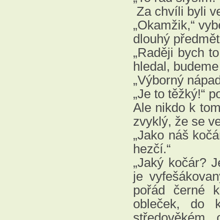
Za chvíli byli v
„Okamžik,“ vybě
dlouhý předmět 
„Raději bych to
hledal, budeme 
„Výborný nápad,“
„Je to těžký!“ 
Ale nikdo k tom
zvyklý, že se 
„Jako náš kočár
hezčí.“
„Jaký kočár? J
je vyfešákova
pořád černé k
obleček, do k
středověkém o